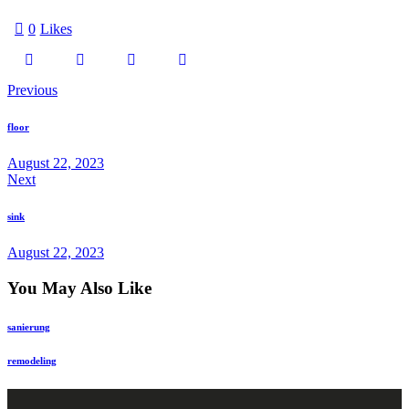
0
Likes
Previous
floor
August 22, 2023
Next
sink
August 22, 2023
You May Also Like
sanierung
remodeling