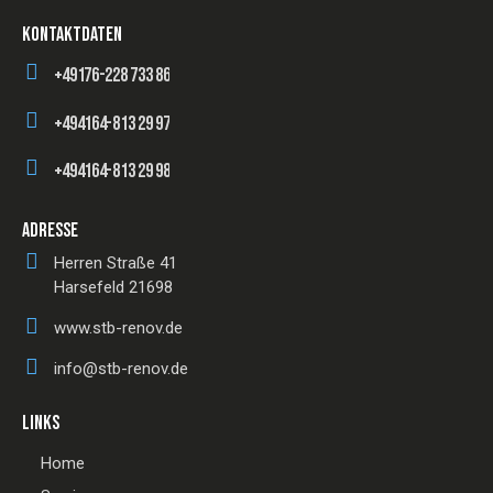
KONTAKTDATEN
+49176-228 733 86
+494164-813 29 97
+494164-813 29 98
ADRESSE
Herren Straße 41
Harsefeld 21698
www.stb-renov.de
info@stb-renov.de
LINKS
Home