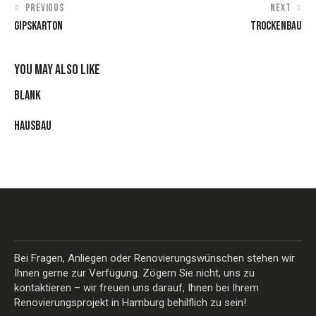
PREVIOUS
NEXT
GIPSKARTON
TROCKENBAU
YOU MAY ALSO LIKE
BLANK
HAUSBAU
Bei Fragen, Anliegen oder Renovierungswünschen stehen wir
Ihnen gerne zur Verfügung. Zögern Sie nicht, uns zu
kontaktieren – wir freuen uns darauf, Ihnen bei Ihrem
Renovierungsprojekt in Hamburg behilflich zu sein!