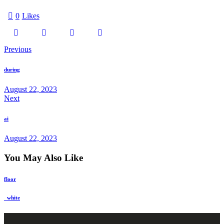
0
Likes
Previous
during
August 22, 2023
Next
ai
August 22, 2023
You May Also Like
floor
_white