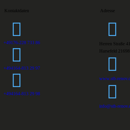
Kontaktdaten
Adresse
+49176-228 733 86
Herren Straße 4
Harsefeld 21698
+494164-813 29 97
www.stb-renov.
+494164-813 29 98
info@stb-renov.