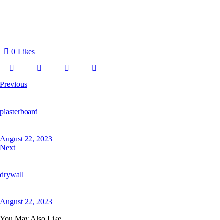
0
Likes
Previous
plasterboard
August 22, 2023
Next
drywall
August 22, 2023
You May Also Like