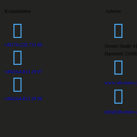
Kontaktdaten
Adresse
+49176-228 733 86
Herren Straße 4
Harsefeld 21698
+494164-813 29 97
www.stb-renov.
+494164-813 29 98
info@stb-renov.