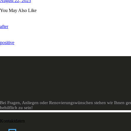
August 22, 2023
You May Also Like
after
positive
Bei Fragen, Anliegen oder Renovierungswünschen stehen wir Ihnen gern
behilflich zu sein!
Kontaktdaten