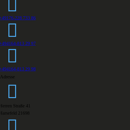
+49176-228 733 86
+494164-813 29 97
+494164-813 29 98
Adresse
Herren Straße 41
Harsefeld 21698