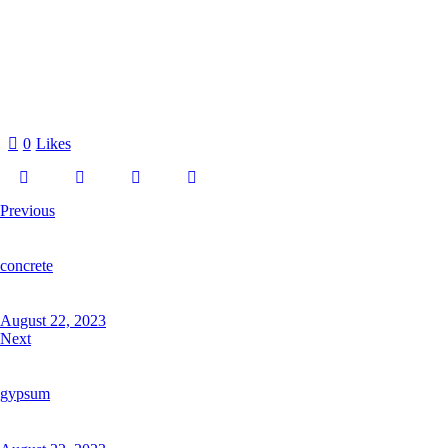
0
Likes
Beitragsnavigation
Previous
concrete
August 22, 2023
Next
gypsum