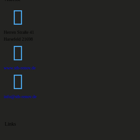
Herren Straße 41
Harsefeld 21698
www.stb-renov.de
info@stb-renov.de
Links