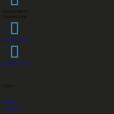
Herren Straße 41
Harsefeld 21698
www.stb-renov.de
info@stb-renov.de
Links
Home
Services