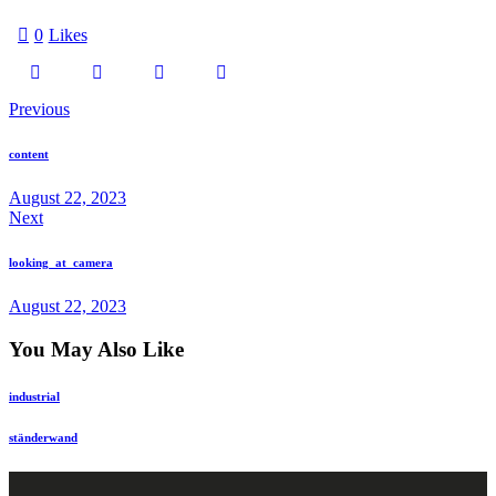
0
Likes
Previous
content
August 22, 2023
Next
looking_at_camera
August 22, 2023
You May Also Like
industrial
ständerwand