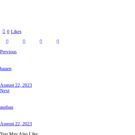
0
Likes
Previous
bauen
August 22, 2023
Next
ausbau
August 22, 2023
You May Also Like