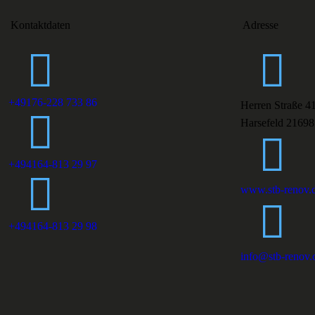
Kontaktdaten
Adresse
+49176-228 733 86
Herren Straße 4
Harsefeld 21698
+494164-813 29 97
www.stb-renov.
+494164-813 29 98
info@stb-renov.