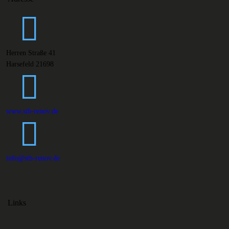
Herren Straße 41
Harsefeld 21698
www.stb-renov.de
info@stb-renov.de
Links