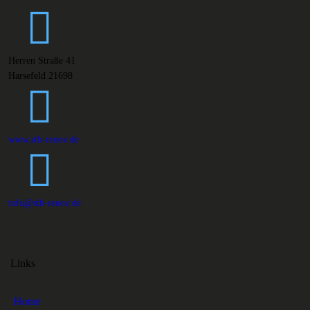
Herren Straße 41
Harsefeld 21698
www.stb-renov.de
info@stb-renov.de
Links
Home