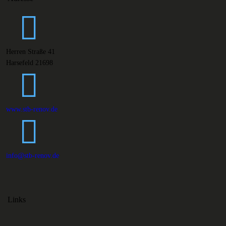
Herren Straße 41
Harsefeld 21698
www.stb-renov.de
info@stb-renov.de
Links