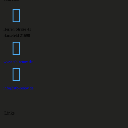
Herren Straße 41
Harsefeld 21698
www.stb-renov.de
info@stb-renov.de
Links