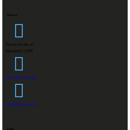
Adresse
Herren Straße 41
Harsefeld 21698
www.stb-renov.de
info@stb-renov.de
Links