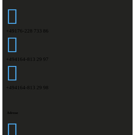
+49176-228 733 86
+494164-813 29 97
+494164-813 29 98
Adresse