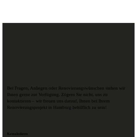
Bei Fragen, Anliegen oder Renovierungswünschen stehen wir
Ihnen gerne zur Verfügung. Zögern Sie nicht, uns zu
kontaktieren – wir freuen uns darauf, Ihnen bei Ihrem
Renovierungsprojekt in Hamburg behilflich zu sein!
Kontaktdaten