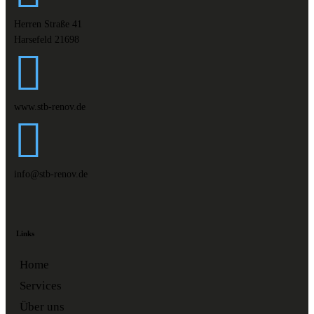
Herren Straße 41
Harsefeld 21698
www.stb-renov.de
info@stb-renov.de
Links
Home
Services
Über uns