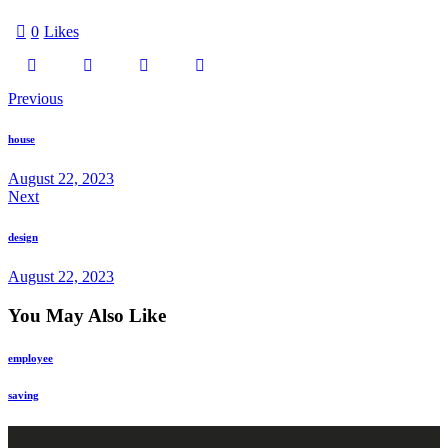
0
Likes
Previous
house
August 22, 2023
Next
design
August 22, 2023
You May Also Like
employee
saving