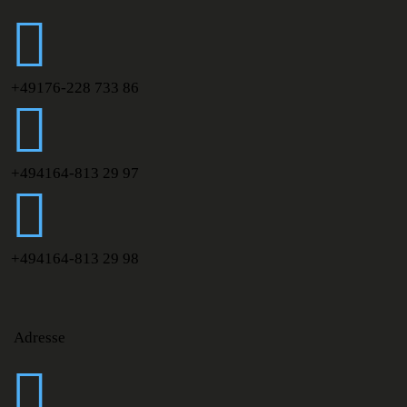
+49176-228 733 86
+494164-813 29 97
+494164-813 29 98
Adresse