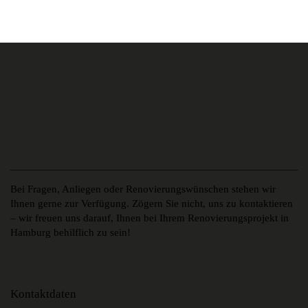
Bei Fragen, Anliegen oder Renovierungswünschen stehen wir
Ihnen gerne zur Verfügung. Zögern Sie nicht, uns zu kontaktieren
– wir freuen uns darauf, Ihnen bei Ihrem Renovierungsprojekt in
Hamburg behilflich zu sein!
Kontaktdaten