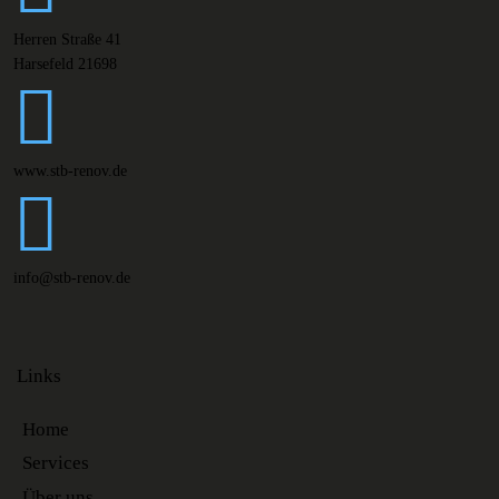
Herren Straße 41
Harsefeld 21698
www.stb-renov.de
info@stb-renov.de
Links
Home
Services
Über uns