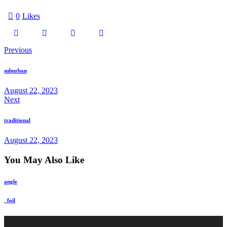
0
Likes
Previous
suburban
August 22, 2023
Next
traditional
August 22, 2023
You May Also Like
angle
_foil