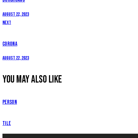
August 22, 2023
Next
CORONA
August 22, 2023
YOU MAY ALSO LIKE
PERSON
TILE