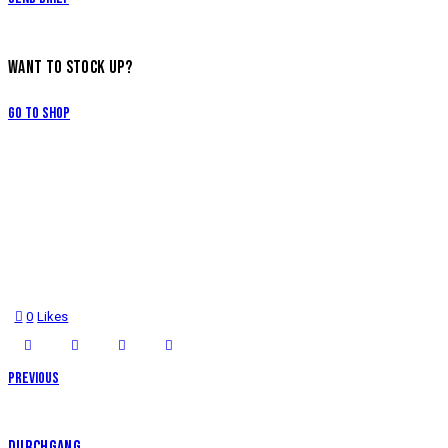
WANT TO STOCK UP?
Go to Shop
0
Likes
Previous
DURCHGANG