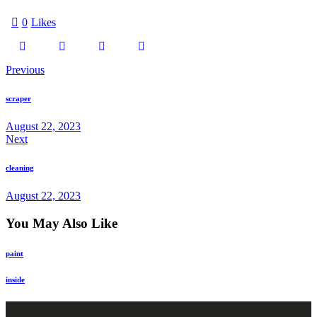
0
Likes
Previous
scraper
August 22, 2023
Next
cleaning
August 22, 2023
You May Also Like
paint
inside