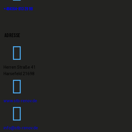
+494164-813 29 98
ADRESSE
Herren Straße 41
Harsefeld 21698
www.stb-renov.de
info@stb-renov.de