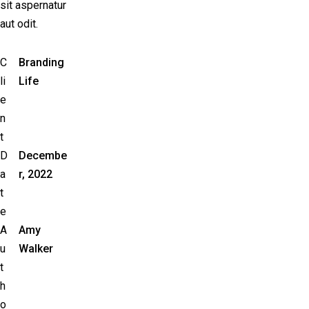
sit aspernatur
aut odit.
C
Branding
li
Life
e
n
t
D
Decembe
a
r, 2022
t
e
A
Amy
u
Walker
t
h
o