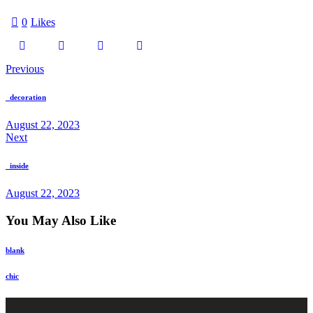
0
Likes
Previous
_decoration
August 22, 2023
Next
_inside
August 22, 2023
You May Also Like
blank
chic