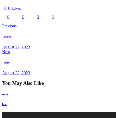
0
Likes
Previous
_doors
August 22, 2023
Next
_edge
August 22, 2023
You May Also Like
style
low