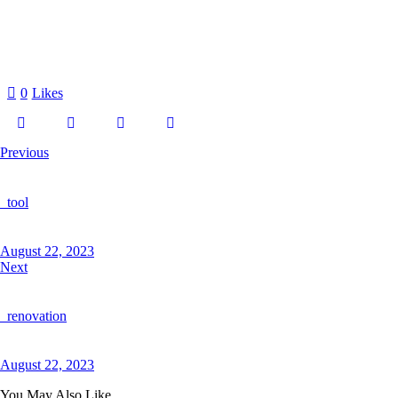
0
Likes
Previous
_tool
August 22, 2023
Next
_renovation
August 22, 2023
You May Also Like