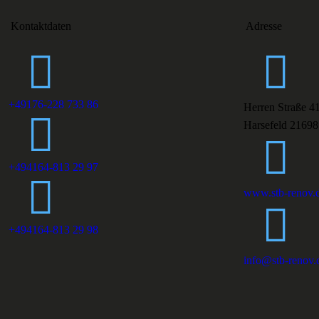
Kontaktdaten
Adresse
+49176-228 733 86
Herren Straße 4
Harsefeld 21698
+494164-813 29 97
www.stb-renov.
+494164-813 29 98
info@stb-renov.