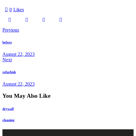
0
Likes
Previous
before
August 22, 2023
Next
refurbish
August 22, 2023
You May Also Like
drywall
cleaning