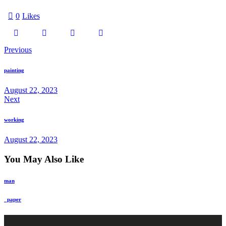
0
Likes
Previous
painting
August 22, 2023
Next
working
August 22, 2023
You May Also Like
man
_paper