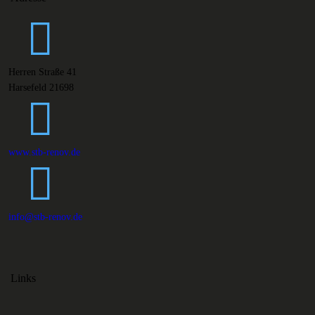
Herren Straße 41
Harsefeld 21698
www.stb-renov.de
info@stb-renov.de
Links