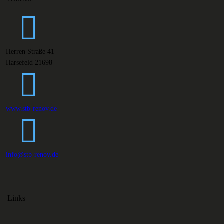
Herren Straße 41
Harsefeld 21698
www.stb-renov.de
info@stb-renov.de
Links