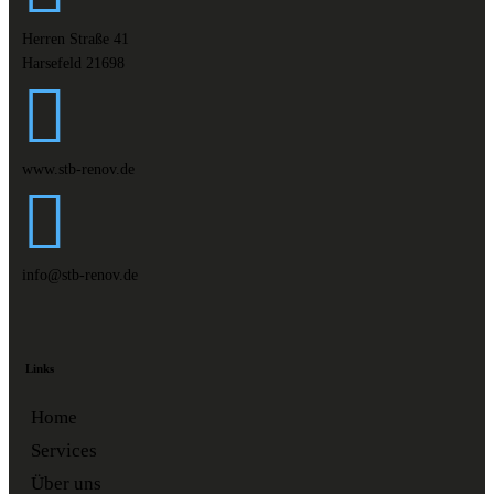
Herren Straße 41
Harsefeld 21698
www.stb-renov.de
info@stb-renov.de
Links
Home
Services
Über uns