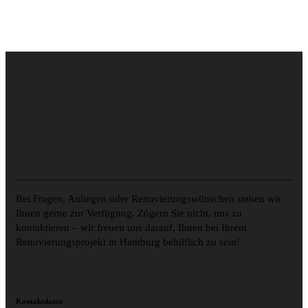
Bei Fragen, Anliegen oder Renovierungswünschen stehen wir
Ihnen gerne zur Verfügung. Zögern Sie nicht, uns zu
kontaktieren – wir freuen uns darauf, Ihnen bei Ihrem
Renovierungsprojekt in Hamburg behilflich zu sein!
Kontaktdaten