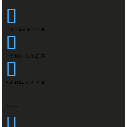
+49176-228 733 86
+494164-813 29 97
+494164-813 29 98
Adresse