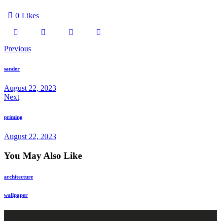
0
Likes
Previous
sander
August 22, 2023
Next
priming
August 22, 2023
You May Also Like
architecture
wallpaper