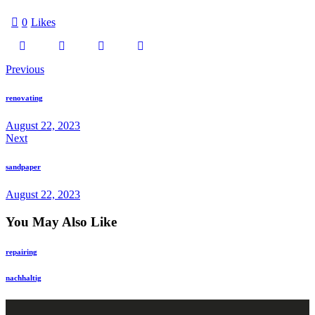
0
Likes
Previous
renovating
August 22, 2023
Next
sandpaper
August 22, 2023
You May Also Like
repairing
nachhaltig