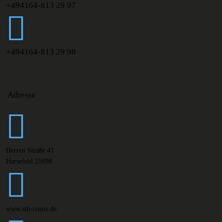
+494164-813 29 97
+494164-813 29 98
Adresse
Herren Straße 41
Harsefeld 21698
www.stb-renov.de