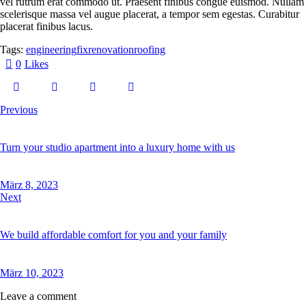
vel rutrum erat commodo ut. Praesent finibus congue euismod. Nullam
scelerisque massa vel augue placerat, a tempor sem egestas. Curabitur
placerat finibus lacus.
Tags:
engineering
fix
renovation
roofing
0
Likes
Previous
Turn your studio apartment into a luxury home with us
März 8, 2023
Next
We build affordable comfort for you and your family
März 10, 2023
Leave a comment