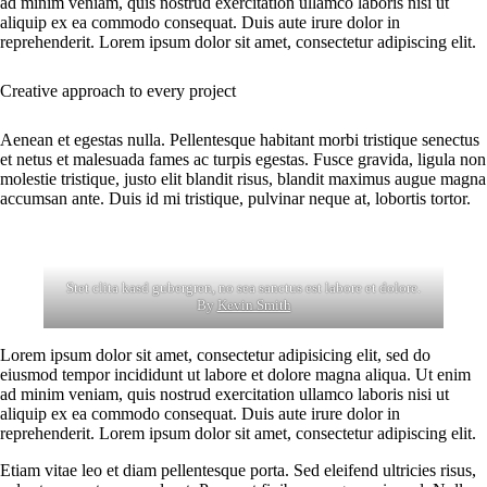
ad minim veniam, quis nostrud exercitation ullamco laboris nisi ut
aliquip ex ea commodo consequat. Duis aute irure dolor in
reprehenderit. Lorem ipsum dolor sit amet, consectetur adipiscing elit.
Creative approach to every project
Aenean et egestas nulla. Pellentesque habitant morbi tristique senectus
et netus et malesuada fames ac turpis egestas. Fusce gravida, ligula non
molestie tristique, justo elit blandit risus, blandit maximus augue magna
accumsan ante. Duis id mi tristique, pulvinar neque at, lobortis tortor.
Stet clita kasd gubergren, no sea sanctus est labore et dolore.
By
Kevin Smith
Lorem ipsum dolor sit amet, consectetur adipisicing elit, sed do
eiusmod tempor incididunt ut labore et dolore magna aliqua. Ut enim
ad minim veniam, quis nostrud exercitation ullamco laboris nisi ut
aliquip ex ea commodo consequat. Duis aute irure dolor in
reprehenderit. Lorem ipsum dolor sit amet, consectetur adipiscing elit.
Etiam vitae leo et diam pellentesque porta. Sed eleifend ultricies risus,