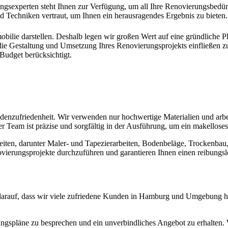
experten steht Ihnen zur Verfügung, um all Ihre Renovierungsbedürfni
d Techniken vertraut, um Ihnen ein herausragendes Ergebnis zu bieten.
mmobilie darstellen. Deshalb legen wir großen Wert auf eine gründlich
e Gestaltung und Umsetzung Ihres Renovierungsprojekts einfließen zu l
 Budget berücksichtigt.
enzufriedenheit. Wir verwenden nur hochwertige Materialien und arbe
r Team ist präzise und sorgfältig in der Ausführung, um ein makelloses
en, darunter Maler- und Tapezierarbeiten, Bodenbeläge, Trockenbau, Fl
novierungsprojekte durchzuführen und garantieren Ihnen einen reibungs
z darauf, dass wir viele zufriedene Kunden in Hamburg und Umgebung hab
spläne zu besprechen und ein unverbindliches Angebot zu erhalten. W