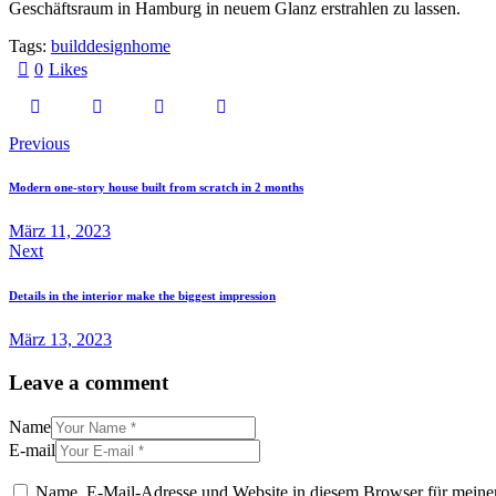
Geschäftsraum in Hamburg in neuem Glanz erstrahlen zu lassen.
Tags:
build
design
home
0
Likes
Previous
Modern one-story house built from scratch in 2 months
März 11, 2023
Next
Details in the interior make the biggest impression
März 13, 2023
Leave a comment
Name
E-mail
Name, E-Mail-Adresse und Website in diesem Browser für meine