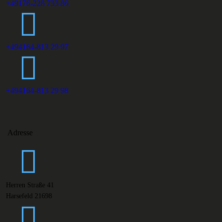
+49176-228 733 86
+494164-813 29 97
+494164-813 29 98
Adresse
Herren Straße 41
Harsefeld 21698