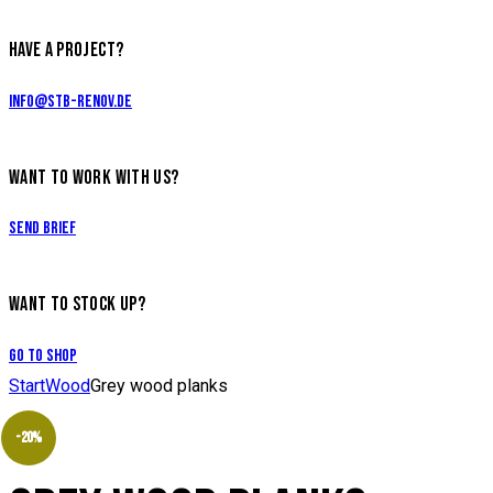
HAVE A PROJECT?
info@stb-renov.de
WANT TO WORK WITH US?
Send Brief
WANT TO STOCK UP?
Go to Shop
Start
Wood
Grey wood planks
-20%