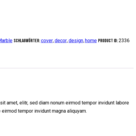
arble
cover
decor
design
home
2336
Schlagwörter:
,
,
,
Product ID:
sit amet, elitr, sed diam nonum eirmod tempor invidunt labore
re eirmod tempor invidunt magna aliquyam.