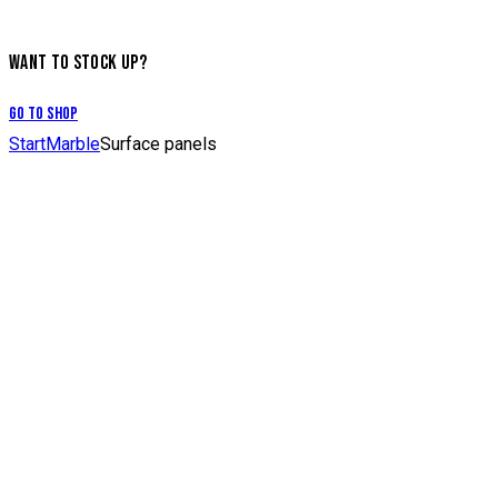
WANT TO STOCK UP?
Go to Shop
Start
Marble
Surface panels