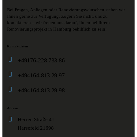
Bei Fragen, Anliegen oder Renovierungswünschen stehen wir
Ihnen gerne zur Verfügung. Zögern Sie nicht, uns zu
kontaktieren – wir freuen uns darauf, Ihnen bei Ihrem
Renovierungsprojekt in Hamburg behilflich zu sein!
Kontaktdaten
+49176-228 733 86
+494164-813 29 97
+494164-813 29 98
Adresse
Herren Straße 41
Harsefeld 21698