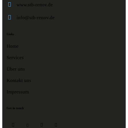
www.stb-renov.de
info@stb-renov.de
Links
Home
Services
Über uns
Kontakt uns
Impressum
Get in touch