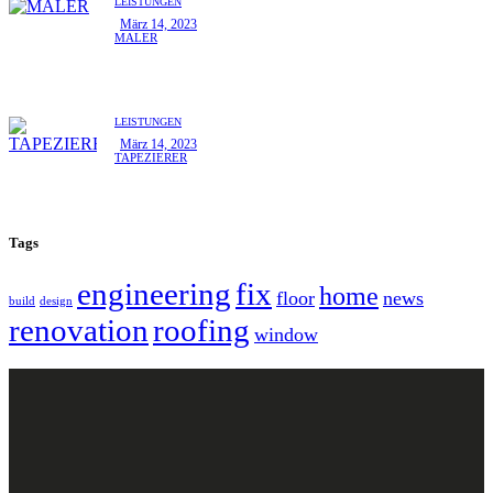
LEISTUNGEN
März 14, 2023
MALER
LEISTUNGEN
März 14, 2023
TAPEZIERER
Tags
engineering
fix
home
floor
news
build
design
renovation
roofing
window