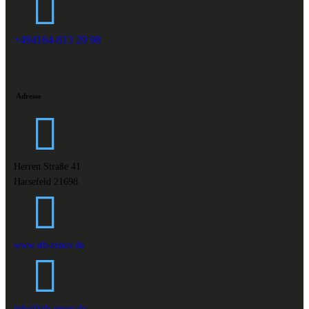
+494164-813 29 98
Adresse
Herren Straße 41
Harsefeld 21698
www.stb-renov.de
info@stb-renov.de