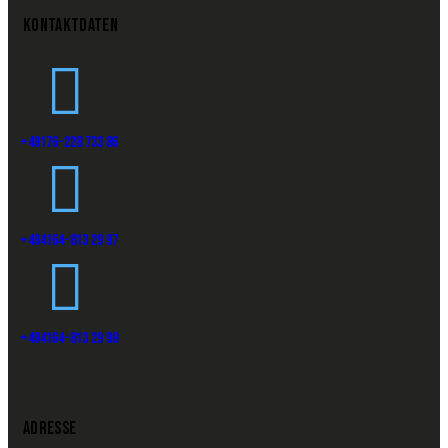
KONTAKTDATEN
+49176-228 733 86
+494164-813 29 97
+494164-813 29 98
ADRESSE