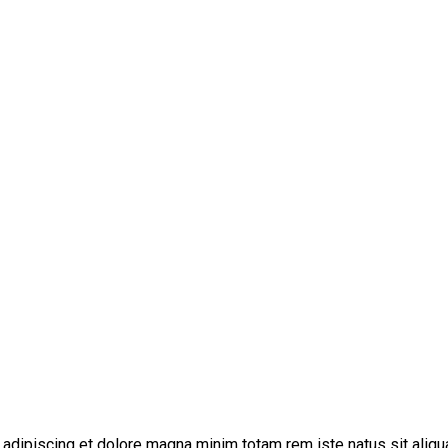
 adipiscing et dolore magna minim totam rem iste natus sit aliqu