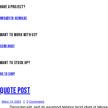
HAVE A PROJECT?
info@stb-renov.de
WANT TO WORK WITH US?
Send Brief
WANT TO STOCK UP?
Go to Shop
QUOTE POST
März 14, 2023
0
Comments
Dipiscing elit, sed do eiusmod tempor incid idunt ut labore