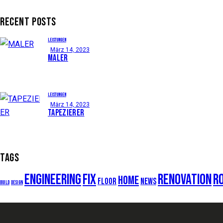
RECENT POSTS
LEISTUNGEN
März 14, 2023
MALER
LEISTUNGEN
März 14, 2023
TAPEZIERER
TAGS
engineering
fix
renovation
r
home
floor
news
build
design