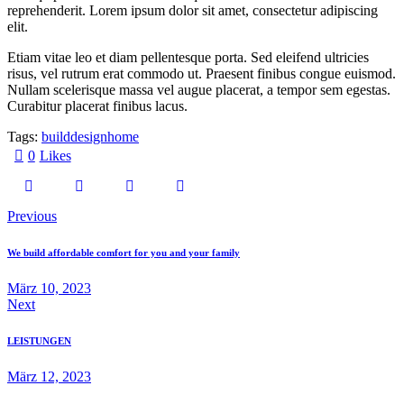
reprehenderit. Lorem ipsum dolor sit amet, consectetur adipiscing
elit.
Etiam vitae leo et diam pellentesque porta. Sed eleifend ultricies
risus, vel rutrum erat commodo ut. Praesent finibus congue euismod.
Nullam scelerisque massa vel augue placerat, a tempor sem egestas.
Curabitur placerat finibus lacus.
Tags:
build
design
home
0
Likes
Previous
We build affordable comfort for you and your family
März 10, 2023
Next
LEISTUNGEN
März 12, 2023