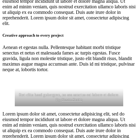
eiusmod tempor incididunt ut labore et dolore magna aliqua. Ut
enim ad minim veniam, quis nostrud exercitation ullamco laboris nisi
ut aliquip ex ea commodo consequat. Duis aute irure dolor in
reprehenderit. Lorem ipsum dolor sit amet, consectetur adipiscing
elit.
Creative approach to every project
Aenean et egestas nulla. Pellentesque habitant morbi tristique
senectus et netus et malesuada fames ac turpis egestas. Fusce
gravida, ligula non molestie tristique, justo elit blandit risus, blandit
maximus augue magna accumsan ante. Duis id mi tristique, pulvinar
neque at, lobortis tortor.
Stet clita kasd gubergren, no sea sanctus est labore et dolore.
By
Kevin Smith
Lorem ipsum dolor sit amet, consectetur adipisicing elit, sed do
eiusmod tempor incididunt ut labore et dolore magna aliqua. Ut
enim ad minim veniam, quis nostrud exercitation ullamco laboris nisi
ut aliquip ex ea commodo consequat. Duis aute irure dolor in
reprehenderit. Lorem ipsum dolor sit amet, consectetur adipiscing