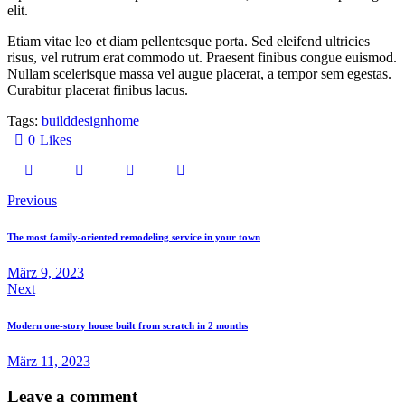
elit.
Etiam vitae leo et diam pellentesque porta. Sed eleifend ultricies
risus, vel rutrum erat commodo ut. Praesent finibus congue euismod.
Nullam scelerisque massa vel augue placerat, a tempor sem egestas.
Curabitur placerat finibus lacus.
Tags:
build
design
home
0
Likes
Previous
The most family-oriented remodeling service in your town
März 9, 2023
Next
Modern one-story house built from scratch in 2 months
März 11, 2023
Leave a comment